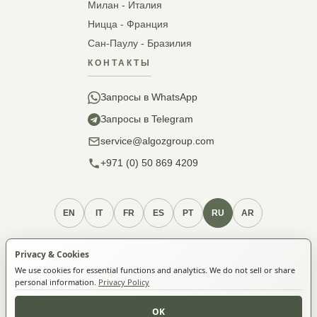
Милан - Италия
Ницца - Франция
Сан-Паулу - Бразилия
КОНТАКТЫ
Запросы в WhatsApp
Запросы в Telegram
service@algozgroup.com
+971 (0) 50 869 4209
EN
IT
FR
ES
PT
RU
AR
Услуги и процедуры
Политика конфиденциальности
Privacy & Cookies
Политика cookie
Условия использования
О членстве
We use cookies for essential functions and analytics. We do not sell or share
personal information.
Privacy Policy
© 2026 ALGOZ FZ-LLC. Все права защищены.
OK
Algoz FZ-LLC · License 5033995 · TRN 105119056700001 ·