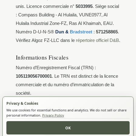
unis. Licence commerciale n°
5033995
. Siège social
: Compass Building - Al Hulaila, VUNE0977, Al
Hulaila Industrial Zone-FZ, Ras Al Khaimah, EAU.
Numéro D-U-N-S®
Dun &
Bradstreet
:
571258865
.
Vérifiez Algoz FZ-LLC dans le
répertoire officiel D&B
.
Informations Fiscales
Numéro d’Enregistrement Fiscal (TRN) :
105119056700001
. Le TRN est distinct de la licence
commerciale et du numéro d’immatriculation de la
société.
Privacy & Cookies
Activités Autorisées
We use cookies for essential functions and analytics. We do not sell or share
personal information.
Privacy Policy
Au titre de la Licence Commerciale 5033995, Algoz
OK
FZ-LLC est autorisée pour : Lifestyle Development