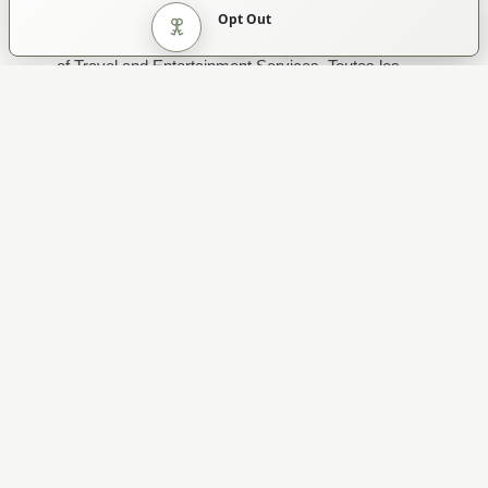
Consultancy, Businessmen Services, Services
Opt Out
Faire une Demande
Coordinator, Destination Management et Retail Sale
Cookie Settings
of Travel and Entertainment Services. Toutes les
activités sont conformes à la législation des EAU et
aux règles de RAKEZ, avec les approbations des
autorités compétentes le cas échéant.
Contacts
Demandes :
service@algozgroup.com
· Membres :
member@algozgroup.com
· Téléphone / WhatsApp :
+971 50 869 4209
.
Moyens et Passerelles de Paiement
Nous acceptons les paiements via
Ziina
et
Mashreq
Business
(virement bancaire et carte). Une copie
des présentes Conditions Générales est jointe à