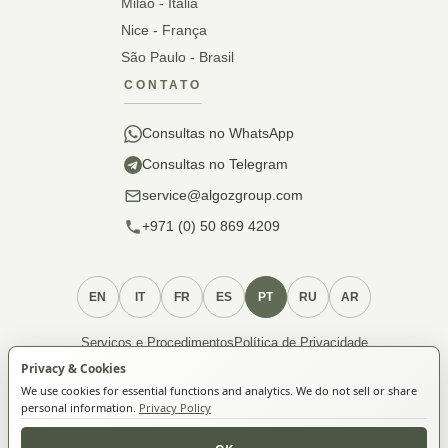
Milão - Itália
Nice - França
São Paulo - Brasil
CONTATO
Consultas no WhatsApp
Consultas no Telegram
service@algozgroup.com
+971 (0) 50 869 4209
EN
IT
FR
ES
PT
RU
AR
Serviços e Procedimentos
Política de Privacidade
Política de Cookies
Termos e Condições
Associação
Privacy & Cookies
We use cookies for essential functions and analytics. We do not sell or share
personal information.
Privacy Policy
© 2026 ALGOZ FZ-LLC. Todos os direitos reservados.
Algoz FZ-LLC · License 5033995 · TRN 105119056700001 ·