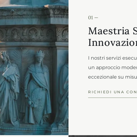
01 —
Maestria 
Innovazio
I nostri servizi es
un approccio modern
eccezionale su misura
RICHIEDI UNA CO