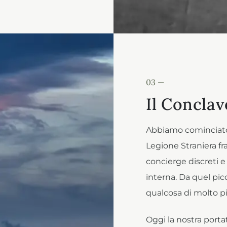
03 —
Il Conclav
Abbiamo cominciato c
Legione Straniera fra
concierge discreti e
interna. Da quel picc
qualcosa di molto p
Oggi la nostra porta