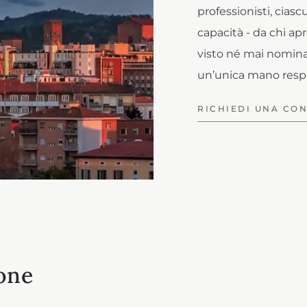
professionisti, ciasc
capacità - da chi ap
visto né mai nominat
un’unica mano respo
RICHIEDI UNA CO
one