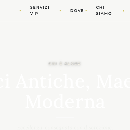
SERVIZI
CHI
DOVE
▾
▾
▾
▾
VIP
SIAMO
CHI È ALGOZ
ci Antiche, Mae
Moderna
Eccellenza, consegnata con discrezione.