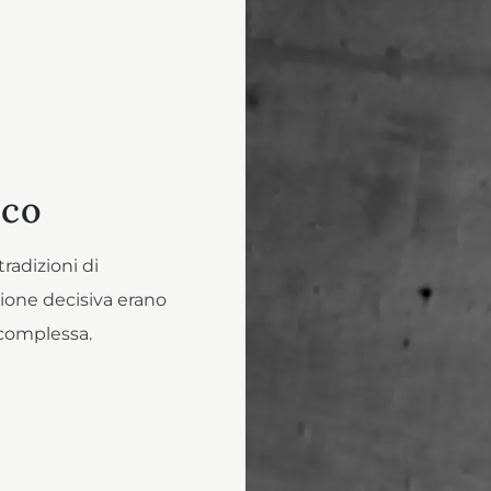
ico
tradizioni di
one decisiva erano
 complessa.