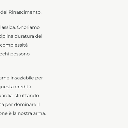
 del Rinascimento.
 classica. Onoriamo
sciplina duratura del
a complessità
pochi possono
me insaziabile per
questa eredità
ardia, sfruttando
ta per dominare il
ione è la nostra arma.