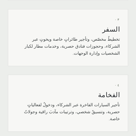
٠٣
السفر
تخطيطٌ مخصّص، وتأجير طائراتٍ خاصة ويخوتٍ عبر
الشركاء، وحجوزات فنادق حصرية، وخدمات مطار لكبار
الشخصيات وإدارة الوجهات.
٠٤
الفخامة
تأجير السيارات الفاخرة عبر الشركاء، ودخولٌ لفعالياتٍ
حصرية، وتنسيقٌ شخصي، وترتيبات مآدبَ راقية وجولاتٌ
خاصة.