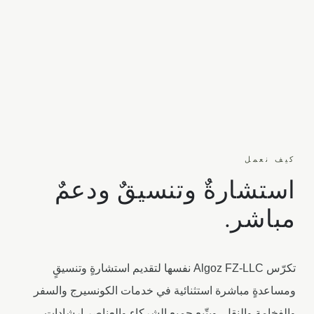
كيف نعمل
استشارةٌ وتنسيقٌ ودعمٌ
مباشر.
تكرّس Algoz FZ-LLC نفسها لتقديم استشارةٍ وتنسيقٍ
ومساعدةٍ مباشرة استثنائية في خدمات الكونسيرج والسفر
والفخامة والنقل. ويتّبع جميع الشركاء والعناصر إرشاداتٍ