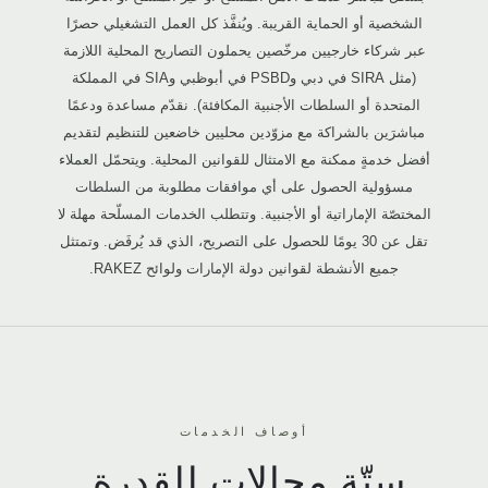
الشخصية أو الحماية القريبة. ويُنفَّذ كل العمل التشغيلي حصرًا
عبر شركاء خارجيين مرخّصين يحملون التصاريح المحلية اللازمة
(مثل SIRA في دبي وPSBD في أبوظبي وSIA في المملكة
المتحدة أو السلطات الأجنبية المكافئة). نقدّم مساعدة ودعمًا
مباشرَين بالشراكة مع مزوّدين محليين خاضعين للتنظيم لتقديم
أفضل خدمةٍ ممكنة مع الامتثال للقوانين المحلية. ويتحمّل العملاء
مسؤولية الحصول على أي موافقات مطلوبة من السلطات
المختصّة الإماراتية أو الأجنبية. وتتطلب الخدمات المسلّحة مهلة لا
تقل عن 30 يومًا للحصول على التصريح، الذي قد يُرفَض. وتمتثل
جميع الأنشطة لقوانين دولة الإمارات ولوائح RAKEZ.
أوصاف الخدمات
ستّة مجالات للقدرة.