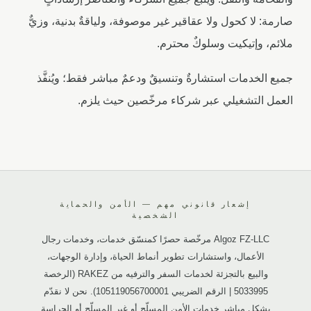
صارمة: لا كحول ولا عقاقير غير موصوفة، ولياقةٌ بدنية، وزيٌّ
ملائم، وإتيكيت وسلوكٌ محترم.
جميع الخدمات استشارةٌ وتنسيقٌ ودعمٌ مباشر فقط؛ ويُنفَّذ
العمل التشغيلي عبر شركاء مرخّصين حيث يلزم.
إشعار قانوني مهم — الأمن والحماية
الشخصية
Algoz FZ-LLC مرخّصة حصرًا كمنسّق خدمات، وخدمات رجال
الأعمال، واستشارات تطوير أنماط الحياة، وإدارة الوجهات،
والبيع بالتجزئة لخدمات السفر والترفيه من RAKEZ (الرخصة
5033995 | الرقم الضريبي 105119056700001). نحن لا نقدّم
بشكل مباشر خدمات الأمن المسلّح أو غير المسلّح أو الحراسة