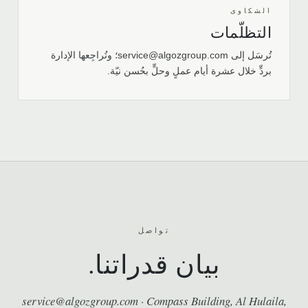
الشكاوى
التظلّمات
تُرسَل إلى service@algozgroup.com؛ وتُراجِعها الإدارة
بردٍّ خلال عشرة أيام عملٍ وحلٍّ بحُسن نيّة.
تواصل
بيان قدراتنا.
service@algozgroup.com · Compass Building, Al Hulaila,