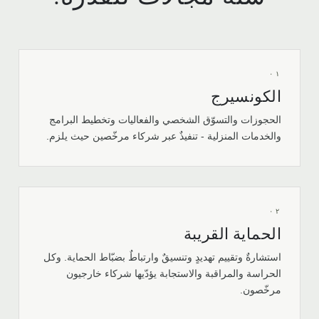
٠١
الكونسيرج
الحجوزات والتسوّق الشخصي والفعاليات وتخطيط البرامج
والخدمات المنزلية - تنفيذٌ عبر شركاء مرخّصين حيث يلزم.
٠٢
الحماية القريبة
استشارةٌ وتقييم تهديدٍ وتنسيقٌ وارتباطٌ بضبّاط الحماية. وكل
الحراسة والمراقبة والاستجابة يؤدّيها شركاء خارجيون
مرخّصون.