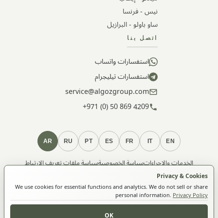
نيس - فرنسا
ساو باولو - البرازيل
اتصل بنا
استفسارات واتساب
استفسارات تيليجرام
service@algozgroup.com
+971 (0) 50 869 4209
AR
RU
PT
ES
FR
IT
EN
الخدمات والإجراءات
سياسة الخصوصية
سياسة ملفات تعريف الارتباط
الشروط والأحكام
العضوية
Privacy & Cookies
We use cookies for essential functions and analytics. We do not sell or share
personal information.
Privacy Policy
© 2026 ALGOZ FZ-LLC. جميع الحقوق محفوظة.
Algoz FZ-LLC · License 5033995 · TRN 105119056700001 ·
OK