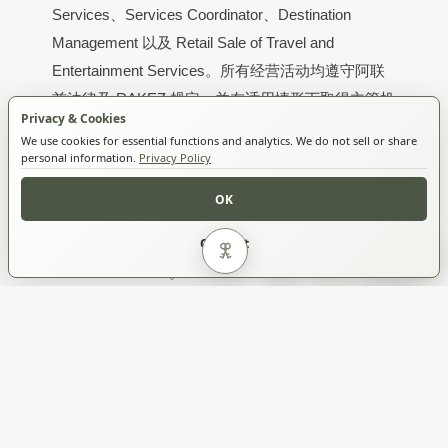
Services、Services Coordinator、Destination
Management 以及 Retail Sale of Travel and
Entertainment Services。所有经营活动均遵守阿联
酋法律及 RAKEZ 规定，并在适用情形下取得主管机
Privacy & Cookies
关的批准。
We use cookies for essential functions and analytics. We do not sell or share
personal information.
Privacy Policy
联系方式
OK
咨询：
service@algozgroup.com
· 会员：
Opt Out
member@algozgroup.com
· 电话 / WhatsApp：
提交咨询
Cookie Settings
+971 50 869 4209
。
付款方式与支付网关
我们通过
Ziina
与
Mashreq Business
（银行转账及
银行卡）接受付款。每张发票均附有本《条款与条
件》副本；付款即视为接受。