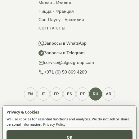
Милан - Италия
Ницца - Франция
Сан-Паулу - Бразилия
КОНТАКТЫ
Запросы в WhatsApp
Запросы в Telegram
service@algozgroup.com
+971 (0) 50 869 4209
EN
IT
FR
ES
PT
RU
AR
Услуги и процедуры
Политика конфиденциальности
Privacy & Cookies
Политика cookie
Условия использования
О членстве
We use cookies for essential functions and analytics. We do not sell or share
personal information.
Privacy Policy
© 2026 ALGOZ FZ-LLC. Все права защищены.
OK