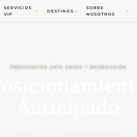
SERVICIOS
SOBRE
DESTINOS
▾
▾
▾
VIP
NOSOTROS
PREPARACIÓN ANTE CRISIS Y REUBICACIÓN
osicionamien
Anticipado
 cambiar de posición es sencillamente la elección co