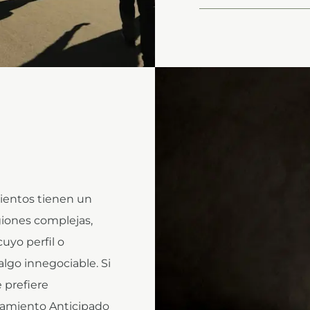
ientos tienen un
giones complejas,
cuyo perfil o
algo innegociable. Si
 prefiere
onamiento Anticipado